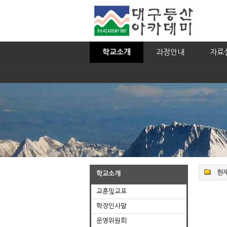
학교소개
과정안내
자료
현재
학교소개
교훈및교포
학장인사말
운영위원회