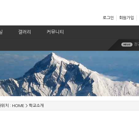
로그인
회원가입
실
갤러리
커뮤니티
정
2
2
2
2
2
정
동
동
정
위치 :
HOME
>
학교소개