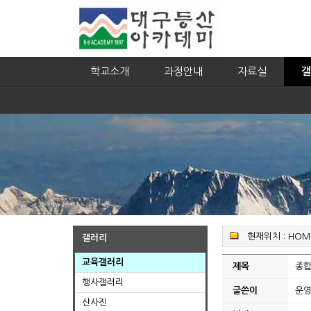
학교소개
과정안내
자료실
갤
현재위치 :
HOM
갤러리
교육갤러리
제목
종
행사갤러리
글쓴이
운
산사진