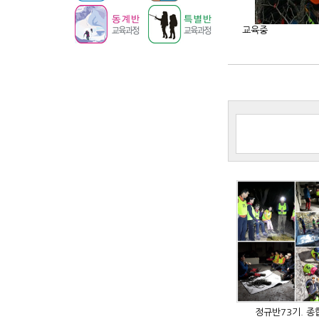
교육중
정규반73기. 종