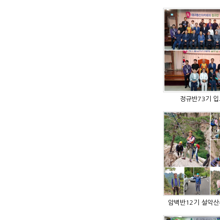
정규반73기 
암벽반12기 설악