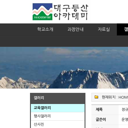
학교소개
과정안내
자료실
갤
현재위치 :
HOM
갤러리
교육갤러리
제목
정규
행사갤러리
글쓴이
운
산사진