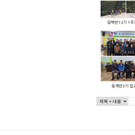
암벽반13기 1
동계반3기 입