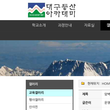
학교소개
과정안내
자료실
갤
현재위치 :
HOM
갤러리
교육갤러리
제목
암벽
행사갤러리
글쓴이
운
산사진