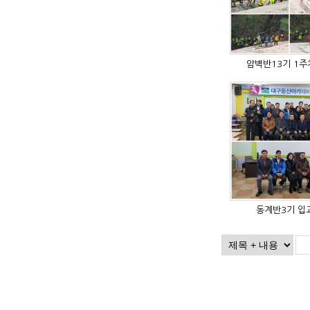
암벽반13기 1
동계반3기 입