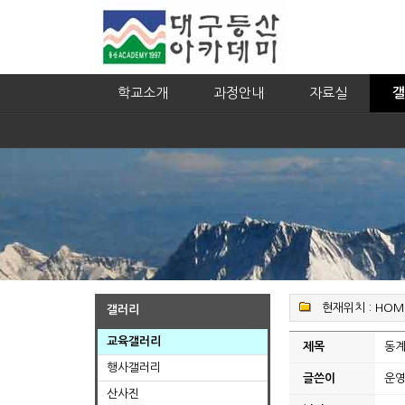
학교소개
과정안내
자료실
갤
현재위치 :
HOM
갤러리
교육갤러리
제목
동계
행사갤러리
글쓴이
운
산사진