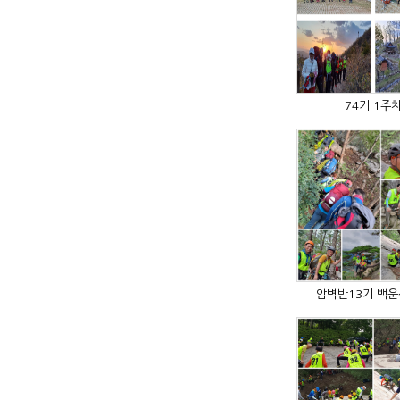
74기 1주
암벽반13기 백