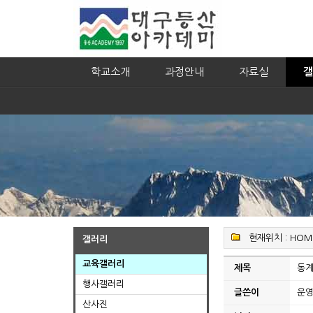
학교소개
과정안내
자료실
갤
현재위치 :
HOM
갤러리
교육갤러리
제목
동계
행사갤러리
글쓴이
운
산사진