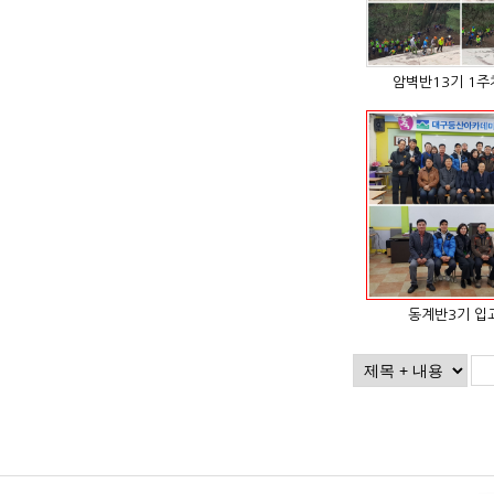
암벽반13기 1
동계반3기 입