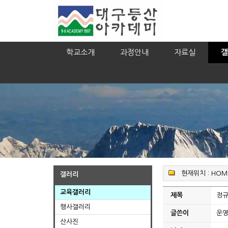
학교소개
과정안내
자료실
갤
현재위치 :
HOM
갤러리
교육갤러리
제목
정규
행사갤러리
글쓴이
운
산사진